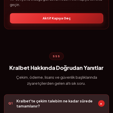
geçin.
Aktif Kapıya Geç
SSS
Kralbet Hakkında Doğrudan Yanıtlar
Çekim, ödeme, lisans ve güvenlik başlıklarında
ziyaretçilerden gelen altı sık soru.
Kralbet'te çekim talebim ne kadar sürede
+
Q1
tamamlanır?