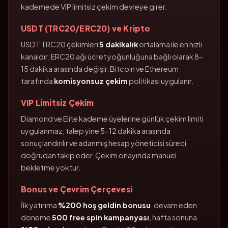
kademede VIP limitsiz çekim devreye girer.
USDT (TRC20/ERC20) ve Kripto
USDT TRC20 çekimleri
5 dakikalık
ortalama ile en hızlı
kanaldır; ERC20 ağı ücret yoğunluğuna bağlı olarak 8-
15 dakika arasında değişir. Bitcoin ve Ethereum
tarafında
komisyonsuz çekim
politikası uygulanır.
VIP Limitsiz Çekim
Diamond ve Elite kademe üyelerine günlük çekim limiti
uygulanmaz; talep yine 5-12 dakika arasında
sonuçlandırılır ve adanmış hesap yöneticisi süreci
doğrudan takip eder. Çekim onayında manuel
bekletme yoktur.
Bonus ve Çevrim Çerçevesi
İlk yatırıma
%200 hoş geldin bonusu
, devam eden
döneme
500 free spin kampanyası
, hafta sonuna