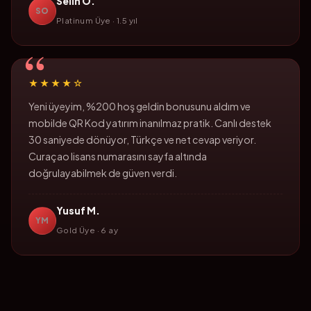
Selin O.
SO
Platinum Üye · 1.5 yıl
★★★★☆
Yeni üyeyim, %200 hoş geldin bonusunu aldım ve
mobilde QR Kod yatırım inanılmaz pratik. Canlı destek
30 saniyede dönüyor, Türkçe ve net cevap veriyor.
Curaçao lisans numarasını sayfa altında
doğrulayabilmek de güven verdi.
Yusuf M.
YM
Gold Üye · 6 ay